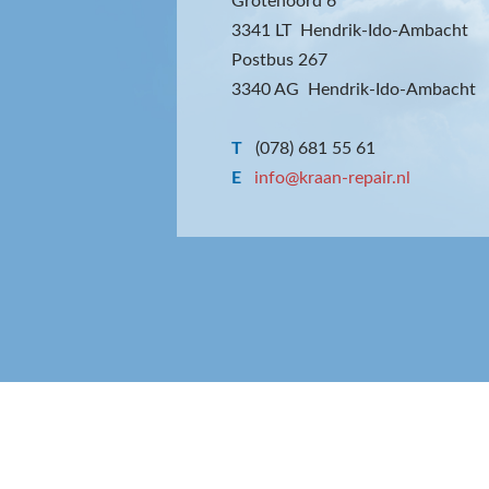
Grotenoord 6
3341 LT Hendrik-Ido-Ambacht
Postbus 267
3340 AG Hendrik-Ido-Ambacht
T
(078) 681 55 61
E
info@kraan-repair.nl