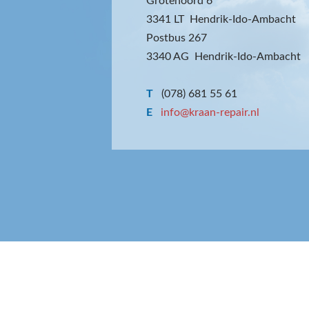
Grotenoord 6
3341 LT Hendrik-Ido-Ambacht
Postbus 267
3340 AG Hendrik-Ido-Ambacht
T
(078) 681 55 61
E
info@kraan-repair.nl