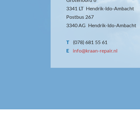
Grotenoord 6
3341 LT Hendrik-Ido-Ambacht
Postbus 267
3340 AG Hendrik-Ido-Ambacht
T
(078) 681 55 61
E
info@kraan-repair.nl