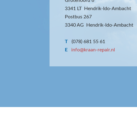
Grotenoord 6
3341 LT Hendrik-Ido-Ambacht
Postbus 267
3340 AG Hendrik-Ido-Ambacht
T
(078) 681 55 61
E
info@kraan-repair.nl