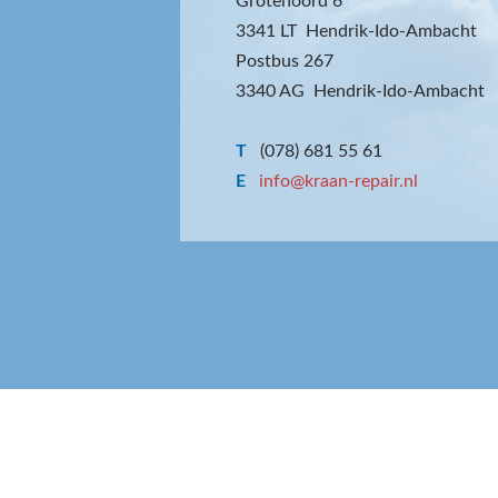
Grotenoord 6
3341 LT Hendrik-Ido-Ambacht
Postbus 267
3340 AG Hendrik-Ido-Ambacht
T
(078) 681 55 61
E
info@kraan-repair.nl