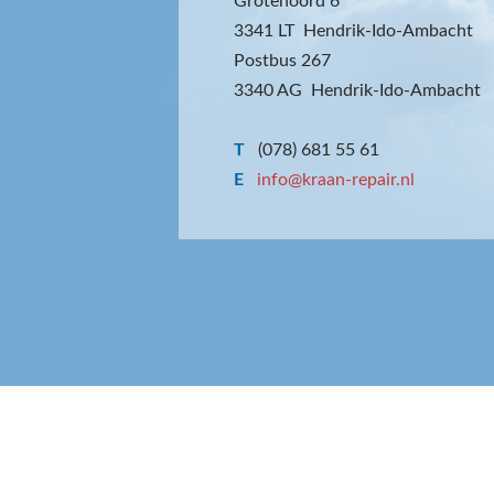
Grotenoord 6
3341 LT Hendrik-Ido-Ambacht
Postbus 267
3340 AG Hendrik-Ido-Ambacht
T
(078) 681 55 61
E
info@kraan-repair.nl