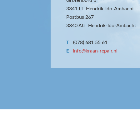
Grotenoord 6
3341 LT Hendrik-Ido-Ambacht
Postbus 267
3340 AG Hendrik-Ido-Ambacht
T
(078) 681 55 61
E
info@kraan-repair.nl