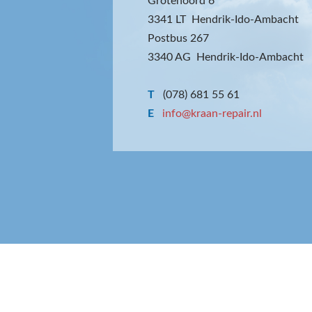
Grotenoord 6
3341 LT Hendrik-Ido-Ambacht
Postbus 267
3340 AG Hendrik-Ido-Ambacht
T
(078) 681 55 61
E
info@kraan-repair.nl