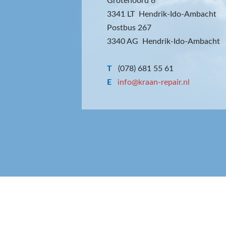
Grotenoord 6
3341 LT Hendrik-Ido-Ambacht
Postbus 267
3340 AG Hendrik-Ido-Ambacht
T
(078) 681 55 61
E
info@kraan-repair.nl