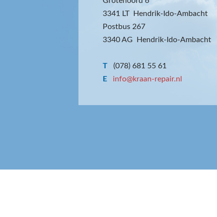
Grotenoord 6
3341 LT Hendrik-Ido-Ambacht
Postbus 267
3340 AG Hendrik-Ido-Ambacht
T
(078) 681 55 61
E
info@kraan-repair.nl