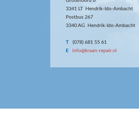
Grotenoord 6
3341 LT Hendrik-Ido-Ambacht
Postbus 267
3340 AG Hendrik-Ido-Ambacht
T
(078) 681 55 61
E
info@kraan-repair.nl