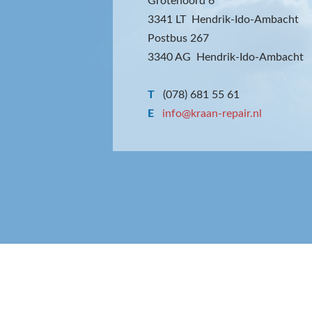
Grotenoord 6
3341 LT Hendrik-Ido-Ambacht
Postbus 267
3340 AG Hendrik-Ido-Ambacht
T
(078) 681 55 61
E
info@kraan-repair.nl