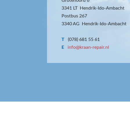
Grotenoord 6
3341 LT Hendrik-Ido-Ambacht
Postbus 267
3340 AG Hendrik-Ido-Ambacht
T
(078) 681 55 61
E
info@kraan-repair.nl