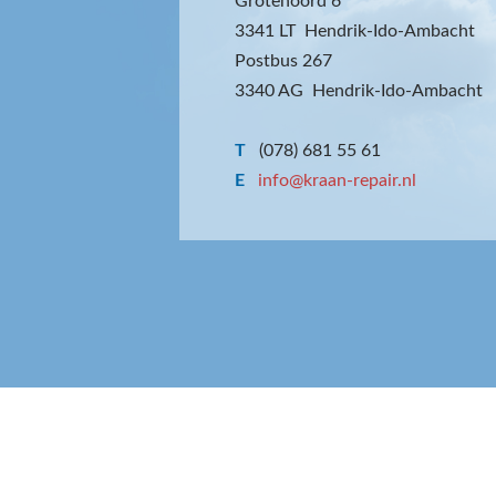
Grotenoord 6
3341 LT Hendrik-Ido-Ambacht
Postbus 267
3340 AG Hendrik-Ido-Ambacht
T
(078) 681 55 61
E
info@kraan-repair.nl