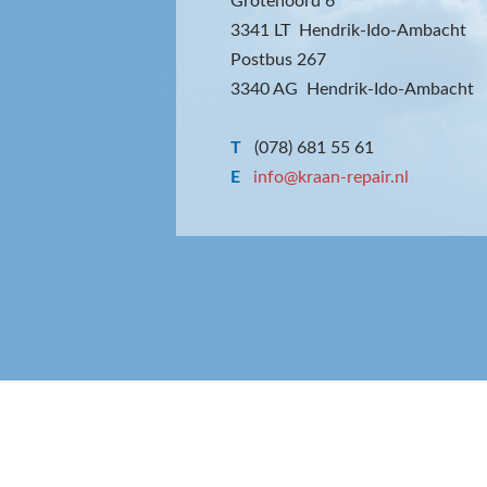
Grotenoord 6
3341 LT Hendrik-Ido-Ambacht
Postbus 267
3340 AG Hendrik-Ido-Ambacht
T
(078) 681 55 61
E
info@kraan-repair.nl