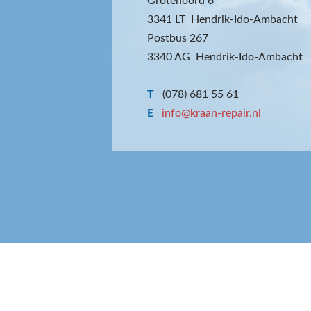
Grotenoord 6
3341 LT Hendrik-Ido-Ambacht
Postbus 267
3340 AG Hendrik-Ido-Ambacht
T
(078) 681 55 61
E
info@kraan-repair.nl