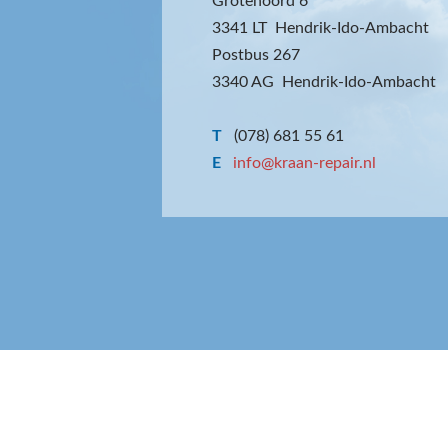
Grotenoord 6
3341 LT Hendrik-Ido-Ambacht
Postbus 267
3340 AG Hendrik-Ido-Ambacht
T
(078) 681 55 61
E
info@kraan-repair.nl