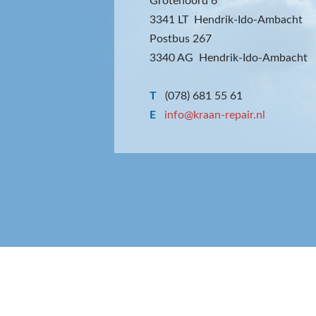
Grotenoord 6
3341 LT Hendrik-Ido-Ambacht
Postbus 267
3340 AG Hendrik-Ido-Ambacht
T
(078) 681 55 61
E
info@kraan-repair.nl