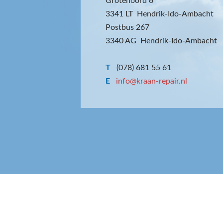
Grotenoord 6
3341 LT Hendrik-Ido-Ambacht
Postbus 267
3340 AG Hendrik-Ido-Ambacht
T
(078) 681 55 61
E
info@kraan-repair.nl