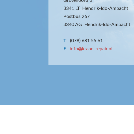
Grotenoord 6
3341 LT Hendrik-Ido-Ambacht
Postbus 267
3340 AG Hendrik-Ido-Ambacht
T
(078) 681 55 61
E
info@kraan-repair.nl