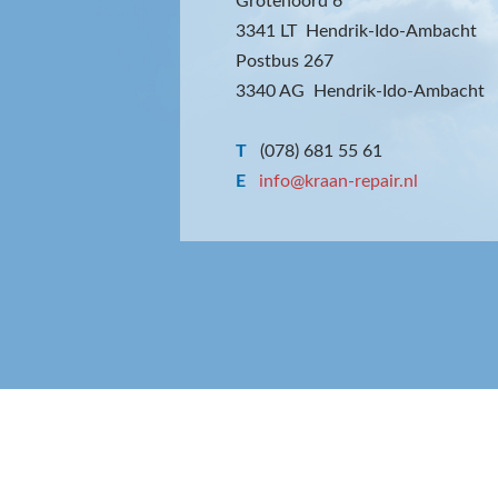
Grotenoord 6
3341 LT Hendrik-Ido-Ambacht
Postbus 267
3340 AG Hendrik-Ido-Ambacht
T
(078) 681 55 61
E
info@kraan-repair.nl