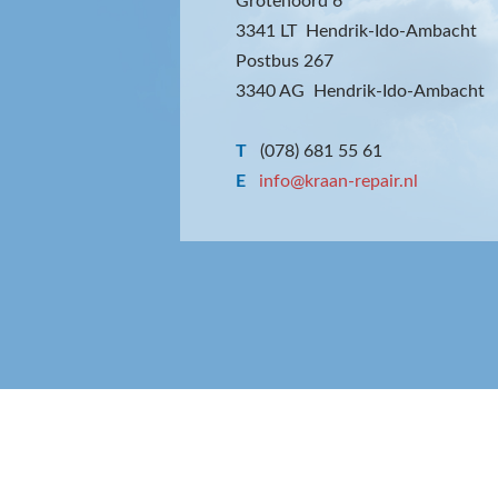
Grotenoord 6
3341 LT Hendrik-Ido-Ambacht
Postbus 267
3340 AG Hendrik-Ido-Ambacht
T
(078) 681 55 61
E
info@kraan-repair.nl