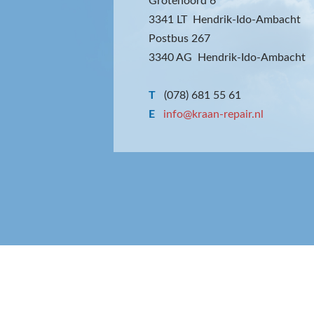
Grotenoord 6
3341 LT Hendrik-Ido-Ambacht
Postbus 267
3340 AG Hendrik-Ido-Ambacht
T
(078) 681 55 61
E
info@kraan-repair.nl