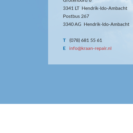
Grotenoord 6
3341 LT Hendrik-Ido-Ambacht
Postbus 267
3340 AG Hendrik-Ido-Ambacht
T
(078) 681 55 61
E
info@kraan-repair.nl