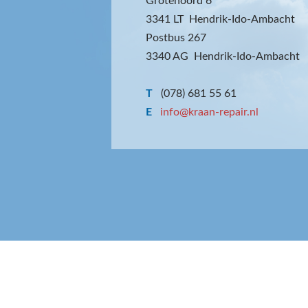
Grotenoord 6
3341 LT Hendrik-Ido-Ambacht
Postbus 267
3340 AG Hendrik-Ido-Ambacht
T
(078) 681 55 61
E
info@kraan-repair.nl