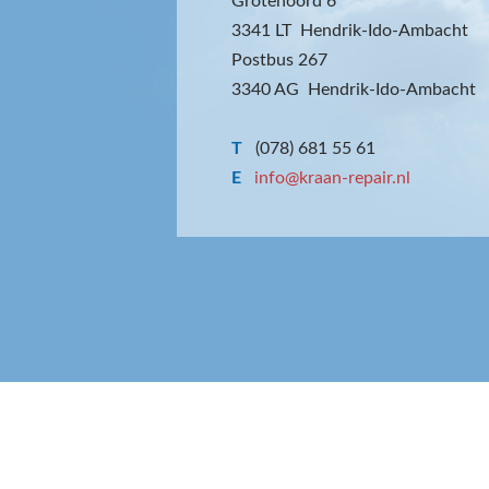
Grotenoord 6
3341 LT Hendrik-Ido-Ambacht
Postbus 267
3340 AG Hendrik-Ido-Ambacht
T
(078) 681 55 61
E
info@kraan-repair.nl