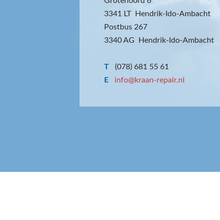
Grotenoord 6
3341 LT Hendrik-Ido-Ambacht
Postbus 267
3340 AG Hendrik-Ido-Ambacht
T
(078) 681 55 61
E
info@kraan-repair.nl