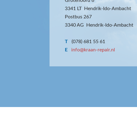
Grotenoord 6
3341 LT Hendrik-Ido-Ambacht
Postbus 267
3340 AG Hendrik-Ido-Ambacht
T
(078) 681 55 61
E
info@kraan-repair.nl