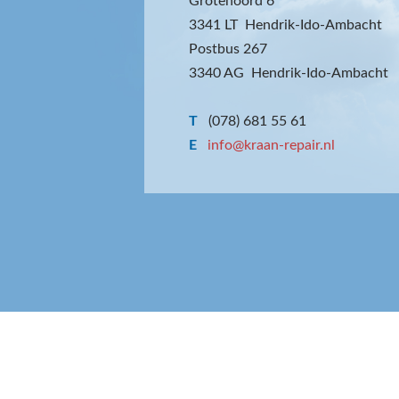
Grotenoord 6
3341 LT Hendrik-Ido-Ambacht
Postbus 267
3340 AG Hendrik-Ido-Ambacht
T
(078) 681 55 61
E
info@kraan-repair.nl