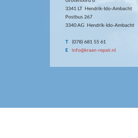
Grotenoord 6
3341 LT Hendrik-Ido-Ambacht
Postbus 267
3340 AG Hendrik-Ido-Ambacht
T
(078) 681 55 61
E
info@kraan-repair.nl