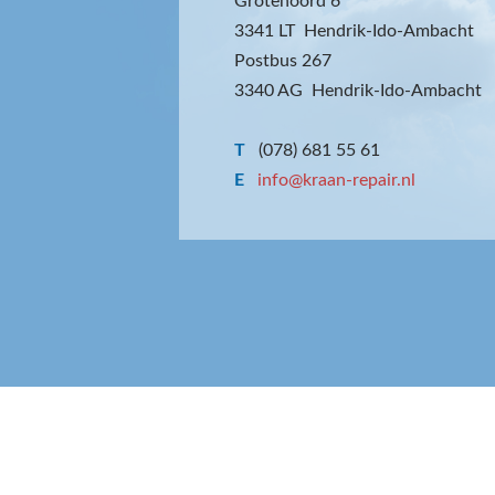
Grotenoord 6
3341 LT Hendrik-Ido-Ambacht
Postbus 267
3340 AG Hendrik-Ido-Ambacht
T
(078) 681 55 61
E
info@kraan-repair.nl