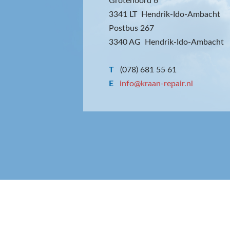
Grotenoord 6
3341 LT Hendrik-Ido-Ambacht
Postbus 267
3340 AG Hendrik-Ido-Ambacht
T
(078) 681 55 61
E
info@kraan-repair.nl