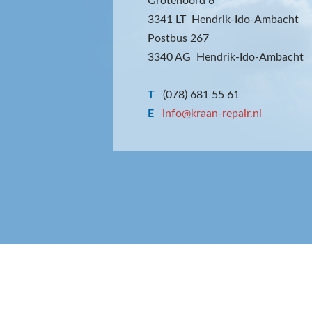
Grotenoord 6
3341 LT Hendrik-Ido-Ambacht
Postbus 267
3340 AG Hendrik-Ido-Ambacht
T
(078) 681 55 61
E
info@kraan-repair.nl