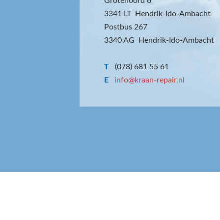
Grotenoord 6
3341 LT Hendrik-Ido-Ambacht
Postbus 267
3340 AG Hendrik-Ido-Ambacht
T
(078) 681 55 61
E
info@kraan-repair.nl