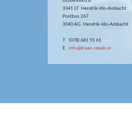
Grotenoord 6
3341 LT Hendrik-Ido-Ambacht
Postbus 267
3340 AG Hendrik-Ido-Ambacht
T
(078) 681 55 61
E
info@kraan-repair.nl